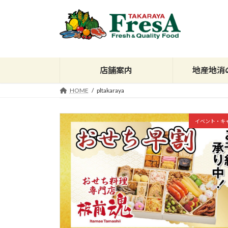
コ
ナ
ン
ビ
テ
ゲ
ン
ー
ツ
シ
へ
ョ
店舗案内
地産地消
ス
ン
HOME
pltakaraya
キ
に
ッ
移
プ
動
イベント・キ