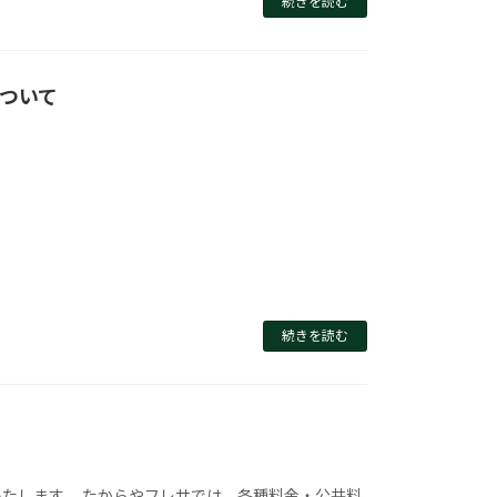
続きを読む
について
続きを読む
たします。 たからやフレサでは、各種料金・公共料